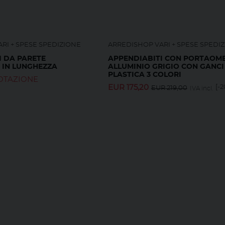
RI + SPESE SPEDIZIONE
ARREDISHOP VARI + SPESE SPEDI
I DA PARETE
APPENDIABITI CON PORTAOMB
 IN LUNGHEZZA
ALLUMINIO GRIGIO CON GANCI
PLASTICA 3 COLORI
OTAZIONE
EUR
175,20
[-
EUR
219,00
IVA incl.