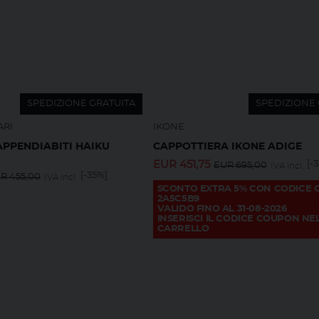
SPEDIZIONE GRATUITA
SPEDIZIONE 
ARI
IKONE
PPENDIABITI HAIKU
CAPPOTTIERA IKONE ADIGE
EUR
451,75
[-
EUR
695,00
IVA incl.
[-35%]
UR
455,00
IVA incl.
SCONTO EXTRA 5% CON CODICE
2A5C5B9
VALIDO FINO AL 31-08-2026
INSERISCI IL CODICE COUPON NE
CARRELLO