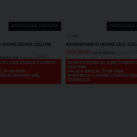
SPEDIZIONE GRATUITA
SPEDIZIONE 
IKONE
 IKONE ADIGE COLORI
APPENDIABITI IKONE LILO COL
EUR
189,80
[-
EUR
292,00
IVA incl.
[-35%]
UR
364,00
IVA incl.
A 5% CON CODICE COUPON
SCONTO EXTRA 5% CON CODICE
2A5C5B9
L 31-08-2026
VALIDO FINO AL 31-08-2026
CODICE COUPON NEL
INSERISCI IL CODICE COUPON NE
CARRELLO