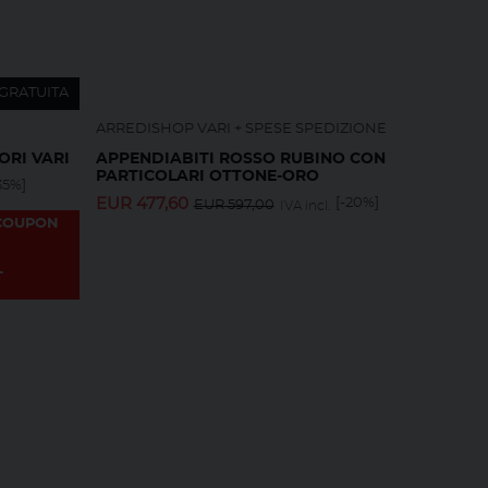
GRATUITA
ARREDISHOP VARI + SPESE SPEDIZIONE
ORI VARI
APPENDIABITI ROSSO RUBINO CON
PARTICOLARI OTTONE-ORO
35%]
EUR
477,60
[-20%]
EUR
597,00
IVA incl.
 COUPON
L