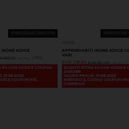
SPEDIZIONE GRATUITA
SPEDIZIONE 
IKONE
 IKONE ADIGE
APPENDIABITI IKONE ADIGE C
VARI
[-35%]
R
695,00
IVA incl.
EUR
236,60
[
EUR
364,00
IVA incl.
A 5% CON CODICE COUPON
SCONTO EXTRA 5% CON CODICE
2A5C5B9
L 31-08-2026
VALIDO FINO AL 31-08-2026
CODICE COUPON NEL
INSERISCI IL CODICE COUPON NE
CARRELLO