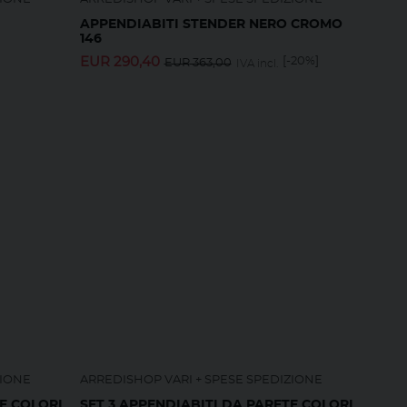
APPENDIABITI STENDER NERO CROMO
146
EUR
290,40
[-20%]
EUR
363,00
IVA incl.
ZIONE
ARREDISHOP VARI + SPESE SPEDIZIONE
E COLORI
SET 3 APPENDIABITI DA PARETE COLORI