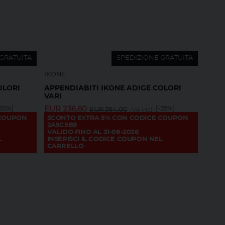
GRATUITA
SPEDIZIONE GRATUITA
IKONE
OLORI
APPENDIABITI IKONE ADIGE COLORI
VARI
-35%]
EUR
236,60
[-35%]
EUR
364,00
IVA incl.
 COUPON
SCONTO EXTRA 5% CON CODICE COUPON
2A5C5B9
VALIDO FINO AL 31-08-2026
L
INSERISCI IL CODICE COUPON NEL
CARRELLO