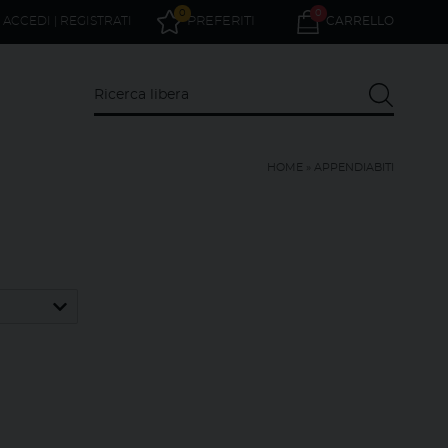
0
0
ACCEDI | REGISTRATI
PREFERITI
CARRELLO
HOME
»
APPENDIABITI