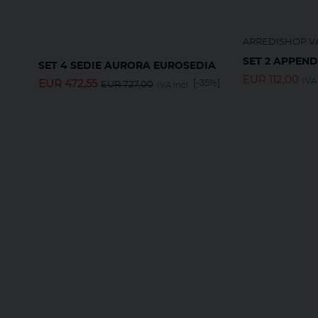
ARREDISHOP VA
SET 2 APPEN
SET 4 SEDIE AURORA EUROSEDIA
EUR
112,00
IVA 
EUR
472,55
[-35%]
EUR
727,00
IVA incl.