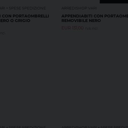
RI + SPESE SPEDIZIONE
ARREDISHOP VARI
I CON PORTAOMBRELLI
APPENDIABITI CON PORTAOMB
ERO O GRIGIO
REMOVIBILE NERO
EUR
131,00
IVA incl.
ncl.
RI + SPESE SPEDIZIONE
ARREDISHOP VARI + SPESE SPEDI