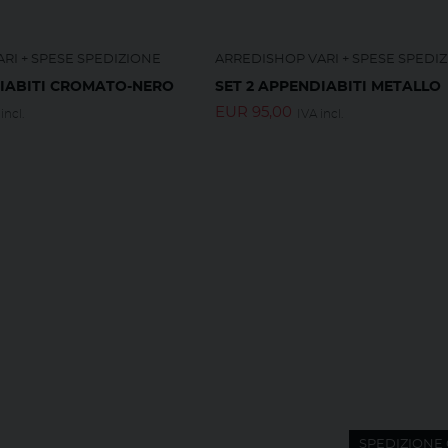
RI + SPESE SPEDIZIONE
ARREDISHOP VARI + SPESE SPEDI
DIABITI CROMATO-NERO
SET 2 APPENDIABITI METALLO
EUR
95,00
incl.
IVA incl.
SPEDIZIONE 