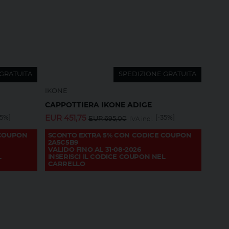
GRATUITA
SPEDIZIONE GRATUITA
IKONE
CAPPOTTIERA IKONE ADIGE
35%]
EUR
451,75
[-35%]
EUR
695,00
IVA incl.
 COUPON
SCONTO EXTRA 5% CON CODICE COUPON
2A5C5B9
VALIDO FINO AL 31-08-2026
L
INSERISCI IL CODICE COUPON NEL
CARRELLO