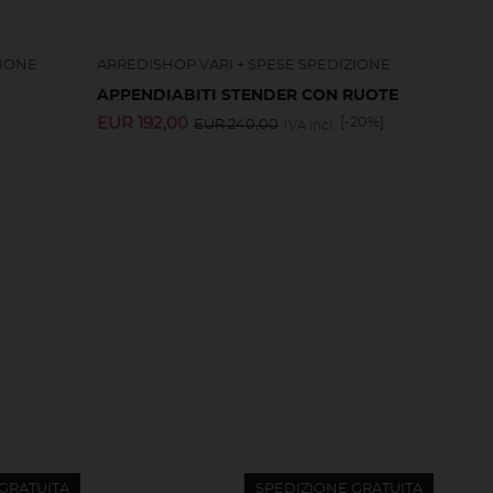
ZIONE
ARREDISHOP VARI + SPESE SPEDIZIONE
APPENDIABITI STENDER CON RUOTE
EUR
192,00
[-20%]
EUR
240,00
IVA incl.
GRATUITA
SPEDIZIONE GRATUITA