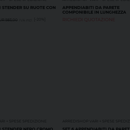
I STENDER SU RUOTE CON
APPENDIABITI DA PARETE
COMPONIBILE IN LUNGHEZZA
[-20%]
RICHIEDI QUOTAZIONE
UR
583,00
IVA incl.
RI + SPESE SPEDIZIONE
ARREDISHOP VARI + SPESE SPEDI
I STENDER NERO CROMO
SET 6 APPENDIABITI DA PARET