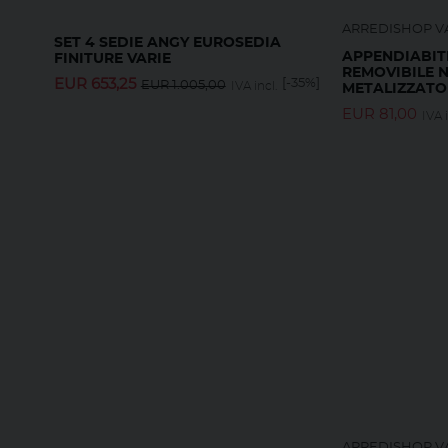
ARREDISHOP VA
SET 4 SEDIE ANGY EUROSEDIA
APPENDIABIT
FINITURE VARIE
REMOVIBILE N
EUR
653,25
[-35%]
EUR
1.005,00
IVA incl.
METALIZZATO
EUR
81,00
IVA i
ARREDISHOP VA