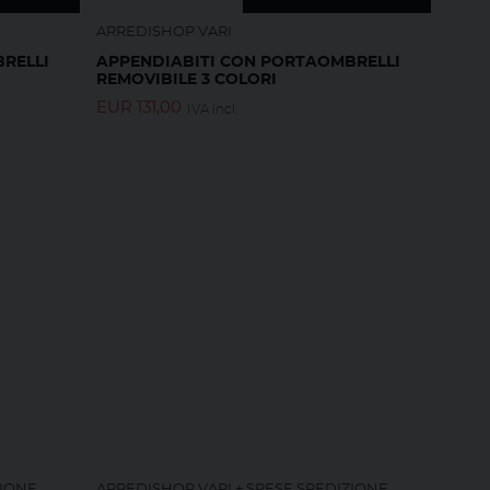
ARREDISHOP VARI
RELLI
APPENDIABITI CON PORTAOMBRELLI
REMOVIBILE 3 COLORI
EUR
131,00
IVA incl.
ZIONE
ARREDISHOP VARI + SPESE SPEDIZIONE