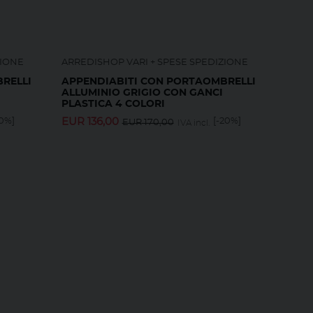
ZIONE
ARREDISHOP VARI + SPESE SPEDIZIONE
RELLI
APPENDIABITI CON PORTAOMBRELLI
ALLUMINIO GRIGIO CON GANCI
PLASTICA 4 COLORI
20%]
EUR
136,00
[-20%]
EUR
170,00
IVA incl.