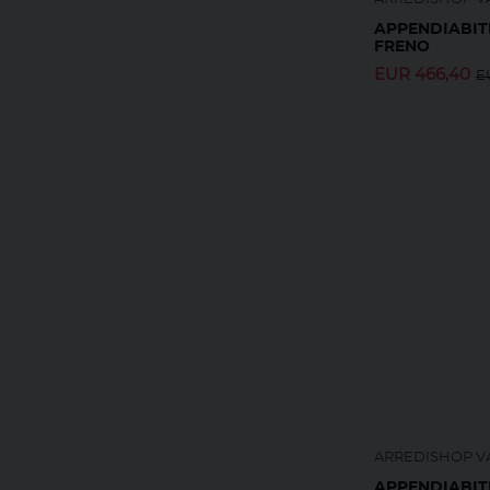
APPENDIABIT
FRENO
EUR
466,40
E
ARREDISHOP VA
APPENDIABIT