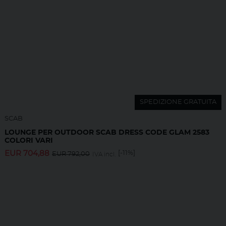
SPEDIZIONE GRATUITA
SCAB
LOUNGE PER OUTDOOR SCAB DRESS CODE GLAM 2583
COLORI VARI
EUR
704,88
[-11%]
EUR
792,00
IVA incl.