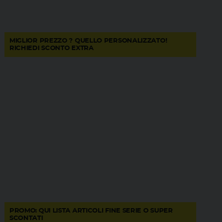
MIGLIOR PREZZO ? QUELLO PERSONALIZZATO!
RICHIEDI SCONTO EXTRA
PROMO: QUI LISTA ARTICOLI FINE SERIE O SUPER
SCONTATI