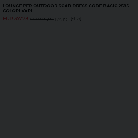
LOUNGE PER OUTDOOR SCAB DRESS CODE BASIC 2585
COLORI VARI
EUR
357,78
[-11%]
EUR
402,00
IVA incl.