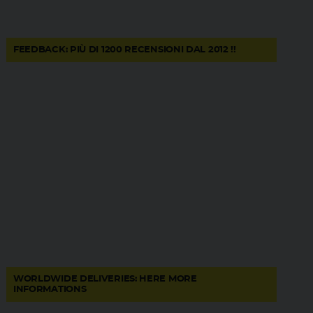
FEEDBACK: PIÙ DI 1200 RECENSIONI DAL 2012 !!
WORLDWIDE DELIVERIES: HERE MORE
INFORMATIONS