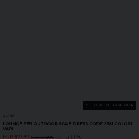
SPEDIZIONE GRATUITA
SCAB
LOUNGE PER OUTDOOR SCAB DRESS CODE 2581 COLORI
VARI
EUR
623,89
[-11%]
EUR
701,00
IVA incl.