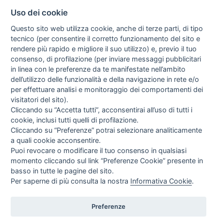
PAGAMENTI
Uso dei cookie
DIRITTO DI RECESSO
Questo sito web utilizza cookie, anche di terze parti, di tipo
SPEDIZIONI E COSTI
SOSTITUZIONI
tecnico (per consentire il corretto funzionamento del sito e
rendere più rapido e migliore il suo utilizzo) e, previo il tuo
consenso, di profilazione (per inviare messaggi pubblicitari
POLITICHE
in linea con le preferenze da te manifestate nell’ambito
TERMINI & CONDIZIONI
dell’utilizzo delle funzionalità e della navigazione in rete e/o
PRIVACY
per effettuare analisi e monitoraggio dei comportamenti dei
COOKIE POLICY
visitatori del sito).
PREFERENZE COOKIE
Cliccando su “Accetta tutti”, acconsentirai all’uso di tutti i
NEWSLETTER
cookie, inclusi tutti quelli di profilazione.
Cliccando su “Preferenze” potrai selezionare analiticamente
a quali cookie acconsentire.
Puoi revocare o modificare il tuo consenso in qualsiasi
Letta l’informativa privacy acconsento espressamente al trattamento
dei miei dati personali per comunicazioni e messaggi con finalità di
momento cliccando sul link “Preferenze Cookie” presente in
Consulta la nostra Privacy Policy
marketing.
basso in tutte le pagine del sito.
Per saperne di più consulta la nostra
Informativa Cookie
.
SEGUICI SU
Preferenze