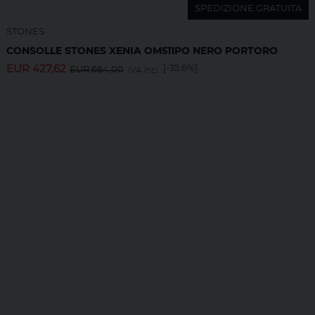
SPEDIZIONE GRATUITA
STONES
CONSOLLE STONES XENIA OM511PO NERO PORTORO
EUR
427,62
[-35.6%]
EUR
664,00
IVA incl.