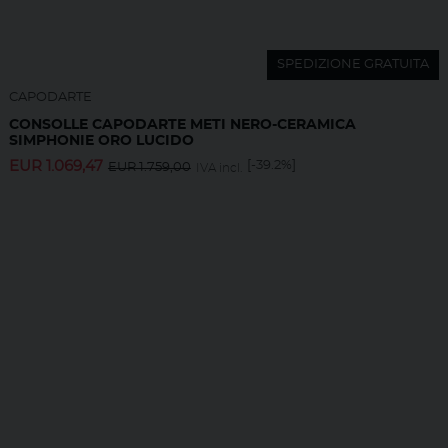
SPEDIZIONE GRATUITA
CAPODARTE
CONSOLLE CAPODARTE METI NERO-CERAMICA
SIMPHONIE ORO LUCIDO
EUR
1.069,47
[-39.2%]
EUR
1.759,00
IVA incl.