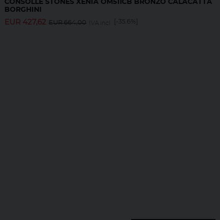
CONSOLLE STONES XENIA OM511CB BRONZO CALACATTA
BORGHINI
EUR
427,62
[-35.6%]
EUR
664,00
IVA incl.