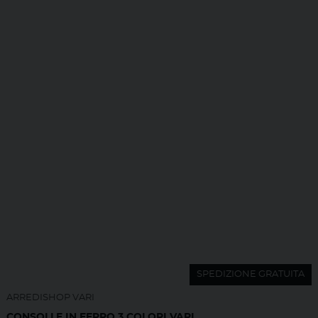
SPEDIZIONE GRATUITA
ARREDISHOP VARI
CONSOLLE IN FERRO 3 COLORI VARI