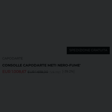
SPEDIZIONE GRATUITA
CAPODARTE
CONSOLLE CAPODARTE METI NERO-FUME'
EUR
1.008,67
[-39.2%]
EUR
1.659,00
IVA incl.