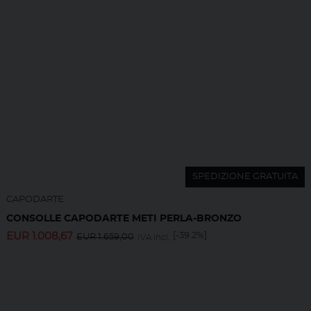
SPEDIZIONE GRATUITA
CAPODARTE
CONSOLLE CAPODARTE METI PERLA-BRONZO
EUR
1.008,67
[-39.2%]
EUR
1.659,00
IVA incl.