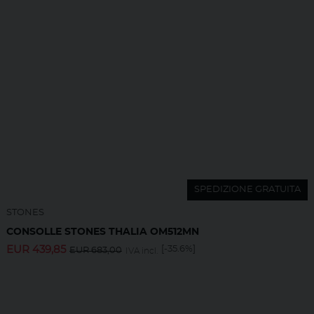
SPEDIZIONE GRATUITA
STONES
CONSOLLE STONES THALIA OM512MN
EUR
439,85
[-35.6%]
EUR
683,00
IVA incl.