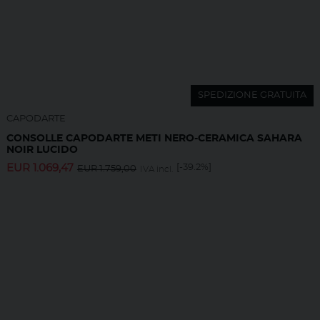
SPEDIZIONE GRATUITA
CAPODARTE
CONSOLLE CAPODARTE METI NERO-CERAMICA SAHARA
NOIR LUCIDO
EUR
1.069,47
[-39.2%]
EUR
1.759,00
IVA incl.