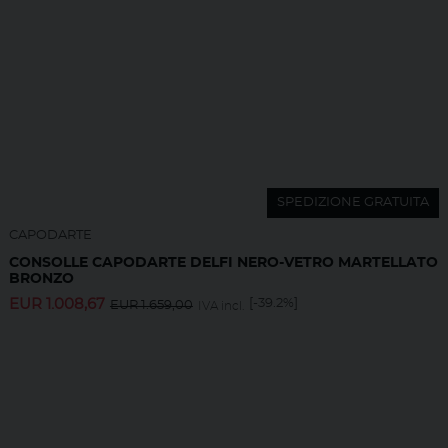
SPEDIZIONE GRATUITA
CAPODARTE
CONSOLLE CAPODARTE DELFI NERO-VETRO MARTELLATO
BRONZO
EUR
1.008,67
[-39.2%]
EUR
1.659,00
IVA incl.