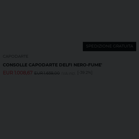
SPEDIZIONE GRATUITA
CAPODARTE
CONSOLLE CAPODARTE DELFI NERO-FUME'
EUR
1.008,67
[-39.2%]
EUR
1.659,00
IVA incl.