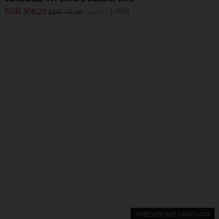
EUR
308,25
[-25%]
EUR
411,00
IVA incl.
SPEDIZIONE GRATUITA