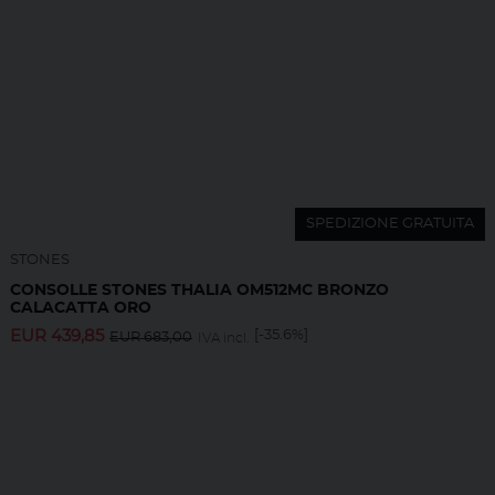
SPEDIZIONE GRATUITA
STONES
CONSOLLE STONES THALIA OM512MC BRONZO
CALACATTA ORO
EUR
439,85
[-35.6%]
EUR
683,00
IVA incl.