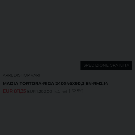
SPEDIZIONE GRATUITA
ARREDISHOP VARI
MADIA TORTORA-RIGA 240X46X90,3 EN-RM2.14
EUR
811,35
[-32.5%]
EUR
1.202,00
IVA incl.