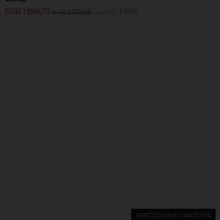
EUR
1.598,73
[-31%]
EUR
2.317,00
IVA incl.
SPEDIZIONE GRATUITA