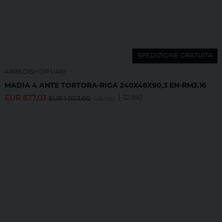
SPEDIZIONE GRATUITA
ARREDISHOP VARI
MADIA 4 ANTE TORTORA-RIGA 240X46X90,3 EN-RM3.16
EUR
677,03
[-32.5%]
EUR
1.003,00
IVA incl.