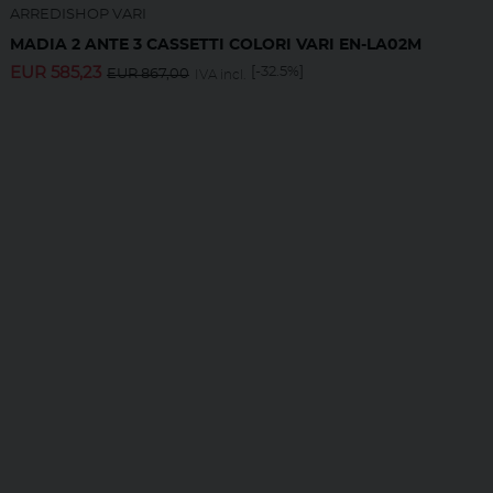
ARREDISHOP VARI
MADIA 2 ANTE 3 CASSETTI COLORI VARI EN-LA02M
EUR
585,23
[-32.5%]
EUR
867,00
IVA incl.