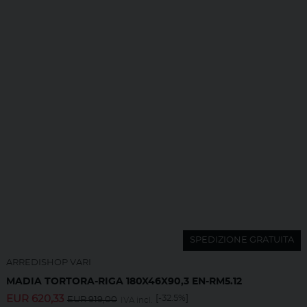
SPEDIZIONE GRATUITA
ARREDISHOP VARI
MADIA TORTORA-RIGA 180X46X90,3 EN-RM5.12
EUR
620,33
[-32.5%]
EUR
919,00
IVA incl.