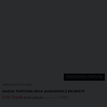
SPEDIZIONE GRATUITA
ARREDISHOP VARI
MADIA TORTORA-RIGA 240X46X90,3 EN-RM1.17
EUR
729,68
[-32.5%]
EUR
1.081,00
IVA incl.