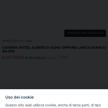
SPEDIZIONE GRATUITA
ARREDISHOP VARI
CAMERA HOTEL-ALBERGO OLMO OPPURE LARICE BIANCO
EN-PF5
EUR
1.339,65
[-35%]
EUR
2.061,00
IVA incl.
Uso dei cookie
Questo sito web utilizza cookie, anche di terze parti, di tipo