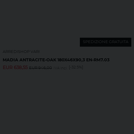
SPEDIZIONE GRATUITA
ARREDISHOP VARI
MADIA ANTRACITE-OAK 180X46X90,3 EN-RM7.03
EUR
638,55
[-32.5%]
EUR
946,00
IVA incl.