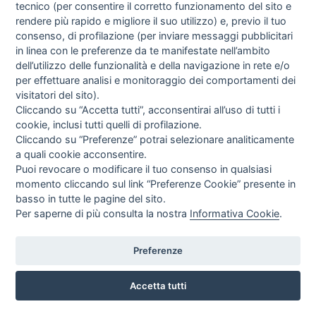
tecnico (per consentire il corretto funzionamento del sito e
rendere più rapido e migliore il suo utilizzo) e, previo il tuo
consenso, di profilazione (per inviare messaggi pubblicitari
in linea con le preferenze da te manifestate nell’ambito
dell’utilizzo delle funzionalità e della navigazione in rete e/o
per effettuare analisi e monitoraggio dei comportamenti dei
visitatori del sito).
Cliccando su “Accetta tutti”, acconsentirai all’uso di tutti i
cookie, inclusi tutti quelli di profilazione.
Cliccando su “Preferenze” potrai selezionare analiticamente
SPEDIZIONE GRATUITA
a quali cookie acconsentire.
Puoi revocare o modificare il tuo consenso in qualsiasi
ARREDISHOP VARI
momento cliccando sul link “Preferenze Cookie” presente in
CAMERETTA COMPLETA LARICE BIANCO OPPURE OLMO
basso in tutte le pagine del sito.
EN-PF4
Per saperne di più consulta la nostra
Informativa Cookie
.
EUR
1.097,85
[-35%]
EUR
1.689,00
IVA incl.
Preferenze
Accetta tutti