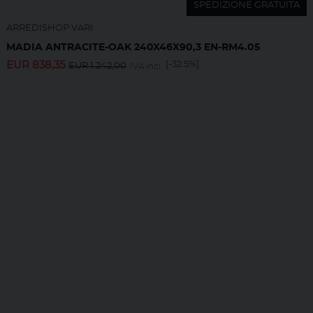
SPEDIZIONE GRATUITA
ARREDISHOP VARI
MADIA ANTRACITE-OAK 240X46X90,3 EN-RM4.05
EUR
838,35
[-32.5%]
EUR
1.242,00
IVA incl.