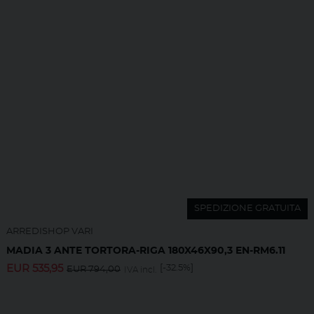
SPEDIZIONE GRATUITA
ARREDISHOP VARI
MADIA 3 ANTE TORTORA-RIGA 180X46X90,3 EN-RM6.11
EUR
535,95
[-32.5%]
EUR
794,00
IVA incl.