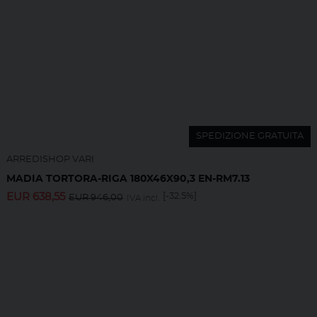
SPEDIZIONE GRATUITA
ARREDISHOP VARI
MADIA TORTORA-RIGA 180X46X90,3 EN-RM7.13
EUR
638,55
[-32.5%]
EUR
946,00
IVA incl.