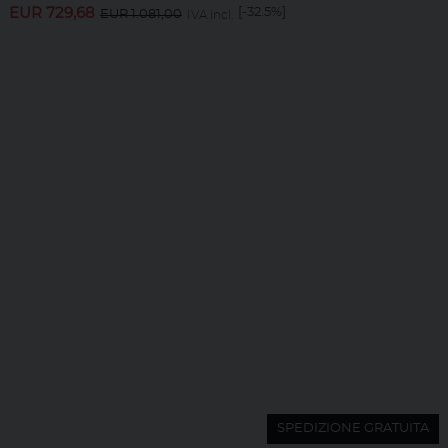
EUR
729,68
[-32.5%]
EUR
1.081,00
IVA incl.
SPEDIZIONE GRATUITA