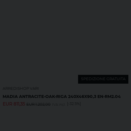
SPEDIZIONE GRATUITA
ARREDISHOP VARI
MADIA ANTRACITE-OAK-RIGA 240X46X90,3 EN-RM2.04
EUR
811,35
[-32.5%]
EUR
1.202,00
IVA incl.