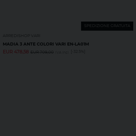
SPEDIZIONE GRATUITA
ARREDISHOP VARI
MADIA 3 ANTE COLORI VARI EN-LA01M
EUR
478,58
[-32.5%]
EUR
709,00
IVA incl.