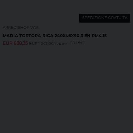
SPEDIZIONE GRATUITA
ARREDISHOP VARI
MADIA TORTORA-RIGA 240X46X90,3 EN-RM4.15
EUR
838,35
[-32.5%]
EUR
1.242,00
IVA incl.