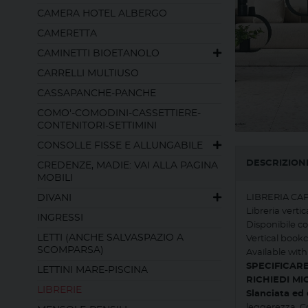
CAMERA HOTEL ALBERGO
CAMERETTA
CAMINETTI BIOETANOLO
CARRELLI MULTIUSO
CASSAPANCHE-PANCHE
COMO'-COMODINI-CASSETTIERE-
CONTENITORI-SETTIMINI
CONSOLLE FISSE E ALLUNGABILE
DESCRIZION
CREDENZE, MADIE: VAI ALLA PAGINA
MOBILI
DIVANI
LIBRERIA CA
Libreria verti
INGRESSI
Disponibile co
LETTI (ANCHE SALVASPAZIO A
Vertical bookc
SCOMPARSA)
Available with
SPECIFICAR
LETTINI MARE-PISCINA
RICHIEDI MI
LIBRERIE
Slanciata ed 
leggerezza. Co