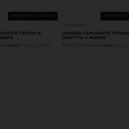
SPEDIZIONE GRATUITA
SPEDIZIONE 
CAPODARTE
PODARTE TIFFANY A
LIBRERIA CAPODARTE TIFFANY
PARETE
SOFFITTO O PARETE
[-39.2%]
EUR
1.157,02
UR
1.903,00
EUR
1.903,00
IVA incl.
IVA incl.