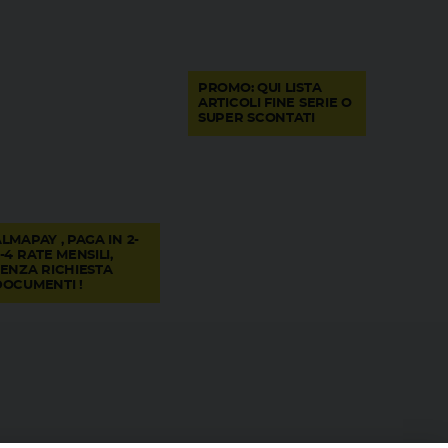
PROMO: QUI LISTA
ARTICOLI FINE SERIE O
SUPER SCONTATI
LMAPAY , PAGA IN 2-
-4 RATE MENSILI,
SENZA RICHIESTA
DOCUMENTI !