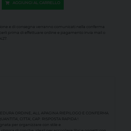
AGGIUNGI AL CARRELLO
ione e di consegna verranno comunicati nella conferma
cerli prima di effettuare ordine e pagamento invia mail o
427.
OCEDURA ORDINE, ALL APAGINA RIEPILOGO E CONFERMA
NTITA', CITTA', CAP. RISPOSTA RAPIDA !
egnata per organizzare con stile e
tmica di conche, ideali per accogliere libri e oggetti con