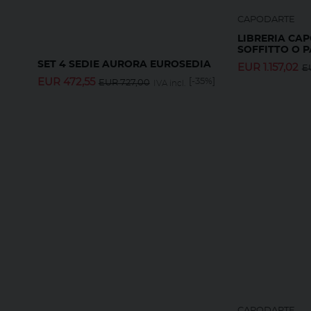
CAPODARTE
LIBRERIA CA
SOFFITTO O 
SET 4 SEDIE AURORA EUROSEDIA
EUR
1.157,02
E
EUR
472,55
[-35%]
EUR
727,00
IVA incl.
CAPODARTE