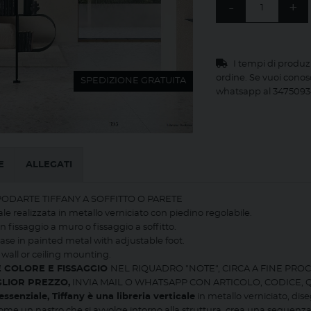
-
+
I tempi di produz
ordine. Se vuoi conos
SPEDIZIONE GRATUITA
whatsapp al 3475093
E
ALLEGATI
PODARTE TIFFANY A SOFFITTO O PARETE
cale realizzata in metallo verniciato con piedino regolabile.
n fissaggio a muro o fissaggio a soffitto.
ase in painted metal with adjustable foot.
 wall or ceiling mounting.
E COLORE E FISSAGGIO
NEL RIQUADRO "NOTE", CIRCA A FINE PR
GLIOR PREZZO,
INVIA MAIL O WHATSAPP CON ARTICOLO, CODICE, QUA
essenziale, Tiffany è una libreria verticale
in metallo verniciato, dis
me un nastro che si avvolge intorno alla struttura, crea una sequenza ri