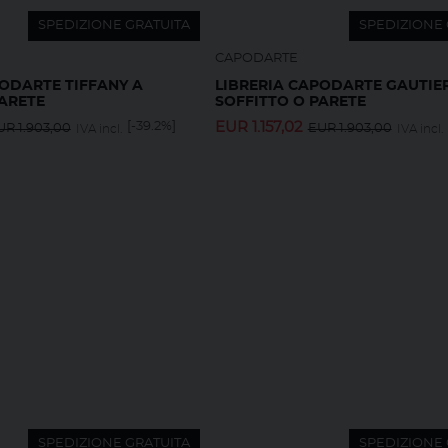
SPEDIZIONE GRATUITA
SPEDIZIONE 
CAPODARTE
PODARTE TIFFANY A
LIBRERIA CAPODARTE GAUTIE
PARETE
SOFFITTO O PARETE
[-39.2%]
EUR
1.157,02
UR
1.903,00
EUR
1.903,00
IVA incl.
IVA incl.
SPEDIZIONE GRATUITA
SPEDIZIONE 