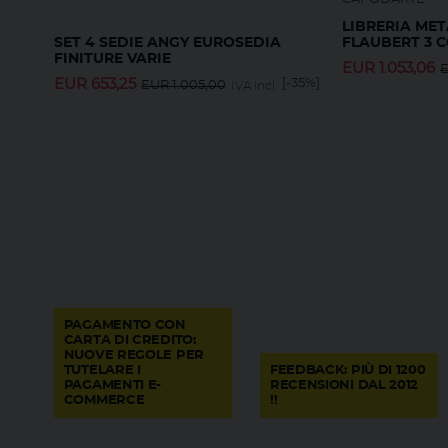
LIBRERIA ME
FLAUBERT 3 
SET 4 SEDIE ANGY EUROSEDIA
FINITURE VARIE
EUR
1.053,06
EUR
653,25
[-35%]
EUR
1.005,00
IVA incl.
PAGAMENTO CON
CARTA DI CREDITO:
NUOVE REGOLE PER
TUTELARE I
FEEDBACK: PIÙ DI 1200
PAGAMENTI E-
RECENSIONI DAL 2012
COMMERCE
!!