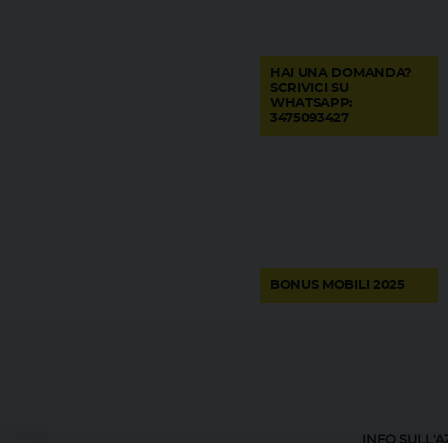
HAI UNA DOMANDA?
SCRIVICI SU
WHATSAPP:
3475093427
BONUS MOBILI 2025
INFO SULL'