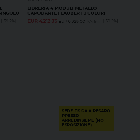
E
LIBRERIA 4 MODULI METALLO
SINGOLO
CAPODARTE FLAUBERT 3 COLORI
[-39.2%]
EUR
4.212,83
[-39.2%]
EUR
6.929,00
IVA incl.
SEDE FISICA A PESARO
PRESSO
ARREDINSIEME (NO
ESPOSIZIONE)