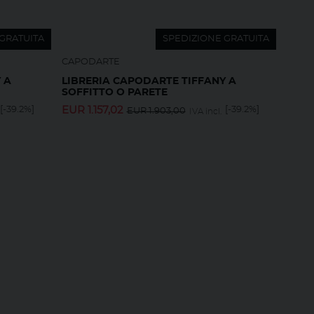
GRATUITA
SPEDIZIONE GRATUITA
CAPODARTE
 A
LIBRERIA CAPODARTE TIFFANY A
SOFFITTO O PARETE
[-39.2%]
EUR
1.157,02
[-39.2%]
EUR
1.903,00
IVA incl.