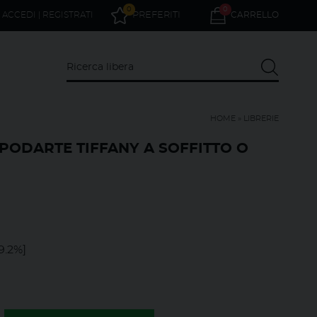
0
0
ACCEDI | REGISTRATI
PREFERITI
CARRELLO
HOME
»
LIBRERIE
APODARTE TIFFANY A SOFFITTO O
E
9.2%]