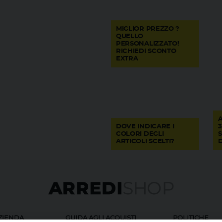
MIGLIOR PREZZO ?
QUELLO
PERSONALIZZATO!
RICHIEDI SCONTO
EXTRA
A
DOVE INDICARE I
3
COLORI DEGLI
ARTICOLI SCELTI?
AZIENDA
GUIDA AGLI ACQUISTI
POLITICHE