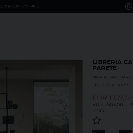
LE 21 (FESTIVI COMPRESI)
LIBRERIA C
PARETE
MARCA: CAPODART
CODICE: TIFFANY 5
EUR
1.157,02
EUR 1.903,00
[-3
IVA incl.