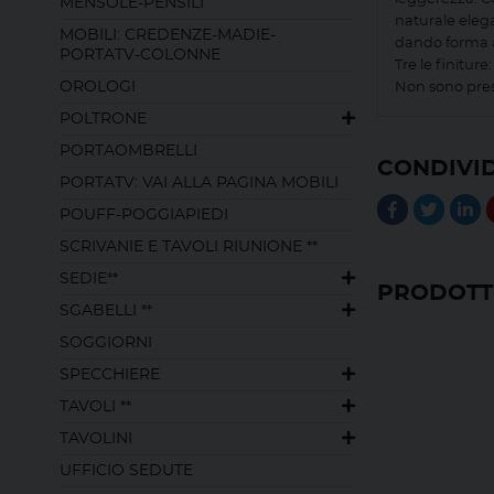
MENSOLE-PENSILI
naturale elega
MOBILI: CREDENZE-MADIE-
dando forma a
PORTATV-COLONNE
Tre le finitur
OROLOGI
Non sono pres
POLTRONE
PORTAOMBRELLI
CONDIVID
PORTATV: VAI ALLA PAGINA MOBILI
POUFF-POGGIAPIEDI
SCRIVANIE E TAVOLI RIUNIONE **
SEDIE**
PRODOTTI
SGABELLI **
SOGGIORNI
SPECCHIERE
TAVOLI **
TAVOLINI
UFFICIO SEDUTE