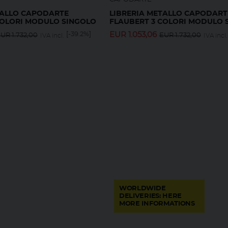
TALLO CAPODARTE
LIBRERIA METALLO CAPODART
COLORI MODULO SINGOLO
FLAUBERT 3 COLORI MODULO 
[-39.2%]
EUR
1.053,06
EUR
1.732,00
EUR
1.732,00
IVA incl.
IVA incl.
WORLDWIDE
DELIVERIES: HERE
MORE INFORMATIONS