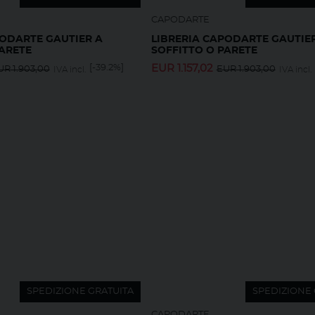
CAPODARTE
PODARTE GAUTIER A
LIBRERIA CAPODARTE GAUTIE
PARETE
SOFFITTO O PARETE
[-39.2%]
EUR
1.157,02
UR
1.903,00
EUR
1.903,00
IVA incl.
IVA incl.
SPEDIZIONE GRATUITA
SPEDIZIONE 
CAPODARTE