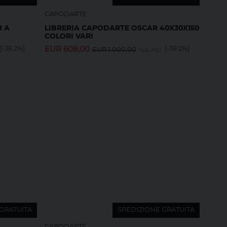
CAPODARTE
R A
LIBRERIA CAPODARTE OSCAR 40X30X150
COLORI VARI
[-39.2%]
EUR
608,00
[-39.2%]
EUR
1.000,00
IVA incl.
GRATUITA
SPEDIZIONE GRATUITA
CAPODARTE