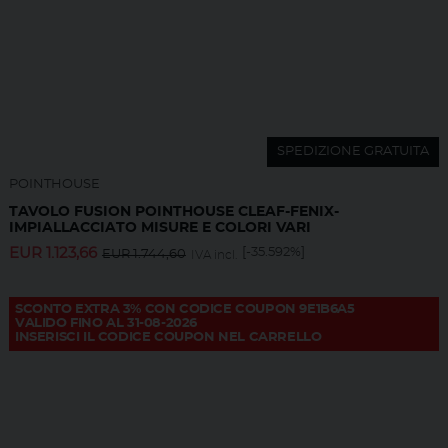
SPEDIZIONE GRATUITA
POINTHOUSE
TAVOLO FUSION POINTHOUSE CLEAF-FENIX-
IMPIALLACCIATO MISURE E COLORI VARI
EUR
1.123,66
[-35.592%]
EUR
1.744,60
IVA incl.
SCONTO EXTRA 3% CON CODICE COUPON 9E1B6A5
VALIDO FINO AL 31-08-2026
INSERISCI IL CODICE COUPON NEL CARRELLO