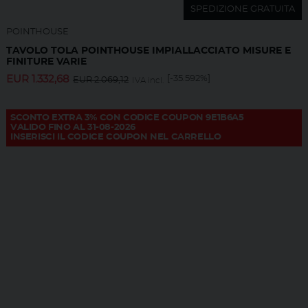
SPEDIZIONE GRATUITA
POINTHOUSE
TAVOLO TOLA POINTHOUSE IMPIALLACCIATO MISURE E
FINITURE VARIE
EUR
1.332,68
[-35.592%]
EUR
2.069,12
IVA incl.
SCONTO EXTRA 3% CON CODICE COUPON 9E1B6A5
VALIDO FINO AL 31-08-2026
INSERISCI IL CODICE COUPON NEL CARRELLO