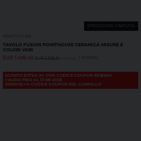
SPEDIZIONE GRATUITA
POINTHOUSE
TAVOLO FUSION POINTHOUSE CERAMICA MISURE E
COLORI VARI
EUR
1.498,48
[-35.592%]
EUR
2.326,54
IVA incl.
SCONTO EXTRA 3% CON CODICE COUPON 9E1B6A5
VALIDO FINO AL 31-08-2026
INSERISCI IL CODICE COUPON NEL CARRELLO