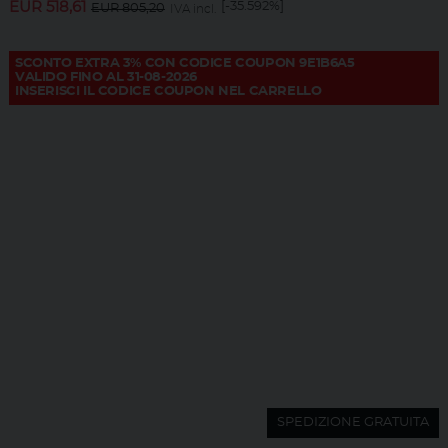
EUR
518,61
[-35.592%]
EUR
805,20
IVA incl.
SCONTO EXTRA 3% CON CODICE COUPON 9E1B6A5
VALIDO FINO AL 31-08-2026
INSERISCI IL CODICE COUPON NEL CARRELLO
SPEDIZIONE GRATUITA