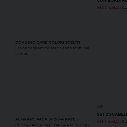
CON BORDINO
EUR
459,55
E
DOVE INDICARE COLORI SCELTI?
I colori degli articoli scelti vanno scritti nel
campo...
GIPI
SET 2 SGABEL
ALMAPAY, PAGA IN 2-3-4 RATE...
EUR
459,55
E
PER PAGARE A RATE DA 2 A 4 MESI CON