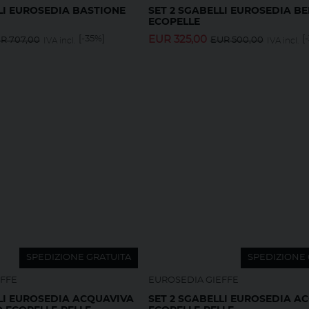
LI EUROSEDIA BASTIONE
SET 2 SGABELLI EUROSEDIA B
ECOPELLE
[-35%]
EUR
325,00
[
UR
707,00
EUR
500,00
IVA incl.
IVA incl.
SPEDIZIONE GRATUITA
SPEDIZIONE 
EFFE
EUROSEDIA GIEFFE
LI EUROSEDIA ACQUAVIVA
SET 2 SGABELLI EUROSEDIA A