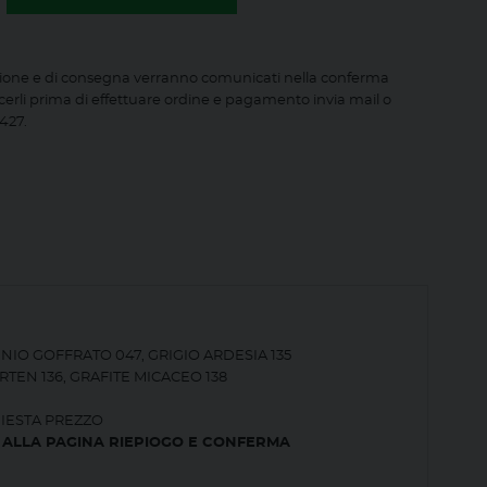
ione e di consegna verranno comunicati nella conferma
cerli prima di effettuare ordine e pagamento invia mail o
427.
NIO GOFFRATO 047, GRIGIO ARDESIA 135
TEN 136, GRAFITE MICACEO 138
CHIESTA PREZZO
, ALLA PAGINA RIEPIOGO E CONFERMA