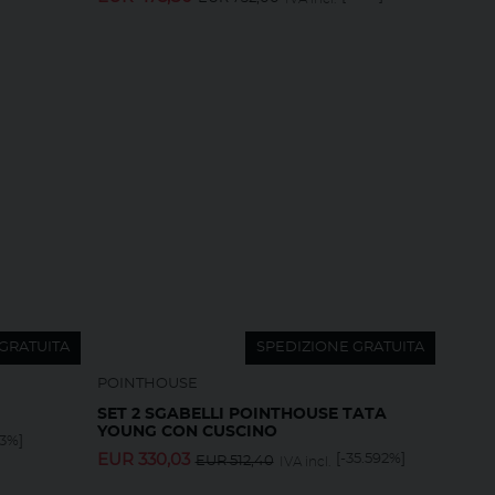
GRATUITA
SPEDIZIONE GRATUITA
POINTHOUSE
SET 2 SGABELLI POINTHOUSE TATA
YOUNG CON CUSCINO
33%]
EUR
330,03
[-35.592%]
EUR
512,40
IVA incl.