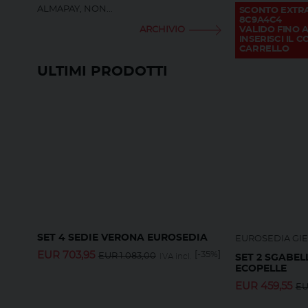
ALMAPAY, NON...
SCONTO EXTR
8C9A4C4
ARCHIVIO
VALIDO FINO A
INSERISCI IL 
CARRELLO
ULTIMI PRODOTTI
SET 4 SEDIE VERONA EUROSEDIA
EUROSEDIA GI
EUR
703,95
[-35%]
EUR
1.083,00
IVA incl.
SET 2 SGABEL
ECOPELLE
EUR
459,55
E