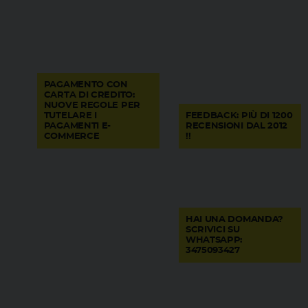
PAGAMENTO CON
CARTA DI CREDITO:
NUOVE REGOLE PER
TUTELARE I
FEEDBACK: PIÙ DI 1200
PAGAMENTI E-
RECENSIONI DAL 2012
COMMERCE
!!
HAI UNA DOMANDA?
SCRIVICI SU
WHATSAPP:
3475093427