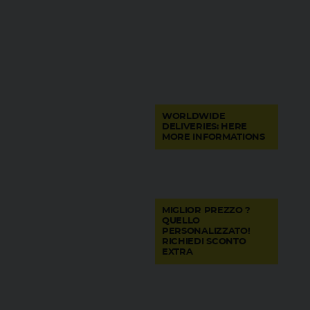
WORLDWIDE
DELIVERIES: HERE
MORE INFORMATIONS
MIGLIOR PREZZO ?
QUELLO
PERSONALIZZATO!
RICHIEDI SCONTO
EXTRA