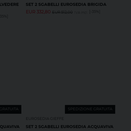
ELVEDERE
SET 2 SGABELLI EUROSEDIA BRIGIDA
EUR
332,80
[-35%]
EUR
512,00
IVA incl.
-35%]
GRATUITA
SPEDIZIONE GRATUITA
EUROSEDIA GIEFFE
CQUAVIVA
SET 2 SGABELLI EUROSEDIA ACQUAVIVA