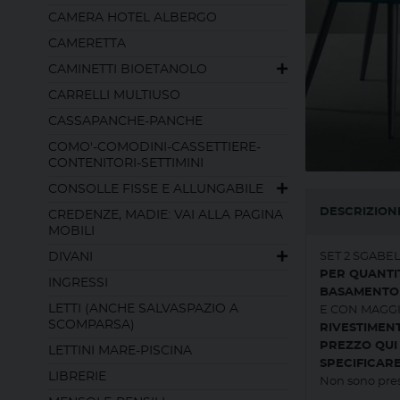
CAMERA HOTEL ALBERGO
CAMERETTA
CAMINETTI BIOETANOLO
CARRELLI MULTIUSO
CASSAPANCHE-PANCHE
COMO'-COMODINI-CASSETTIERE-
CONTENITORI-SETTIMINI
CONSOLLE FISSE E ALLUNGABILE
DESCRIZION
CREDENZE, MADIE: VAI ALLA PAGINA
MOBILI
DIVANI
SET 2 SGABE
PER QUANTIT
INGRESSI
BASAMENTO 
LETTI (ANCHE SALVASPAZIO A
E CON MAGGI
SCOMPARSA)
RIVESTIMEN
PREZZO QUI 
LETTINI MARE-PISCINA
SPECIFICAR
LIBRERIE
Non sono pres