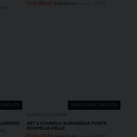
EUR
396,50
[-35%]
EUR
610,00
IVA incl.
-35%]
GRATUITA
SPEDIZIONE GRATUITA
EUROSEDIA GIEFFE
ELVEDERE
SET 2 SGABELLI EUROSEDIA FONTE
ECOPELLE-PELLE
5%]
EUR
475,80
[-35%]
EUR
732,00
IVA incl.