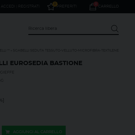
0
0
ACCEDI | REGISTRATI
PREFERITI
CARRELLO
LLI **
»
SGABELLI SEDUTA TESSUTO-VELLUTO-MICROFIBRA-TEXTILENE
LLI EUROSEDIA BASTIONE
GIEFFE
SG
%]
AGGIUNGI AL CARRELLO