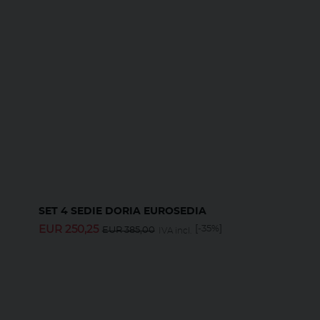
SET 4 SEDIE DORIA EUROSEDIA
EUR
250,25
[-35%]
EUR
385,00
IVA incl.