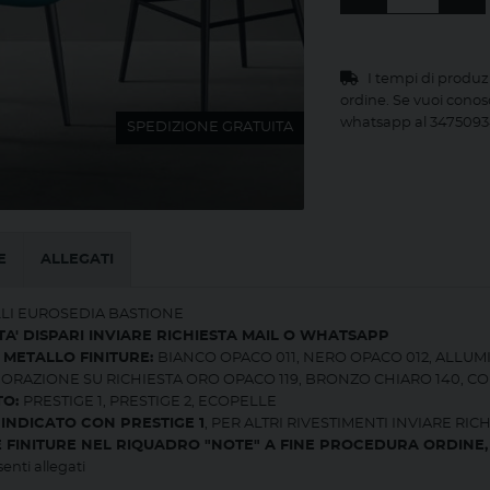
I tempi di produz
ordine. Se vuoi conos
whatsapp al 3475093
SPEDIZIONE GRATUITA
E
ALLEGATI
LLI EUROSEDIA BASTIONE
A' DISPARI INVIARE RICHIESTA MAIL O WHATSAPP
METALLO FINITURE:
BIANCO OPACO 011, NERO OPACO 012, ALLUMI
ORAZIONE SU RICHIESTA ORO OPACO 119, BRONZO CHIARO 140, COR
TO:
PRESTIGE 1, PRESTIGE 2, ECOPELLE
INDICATO CON PRESTIGE 1
, PER ALTRI RIVESTIMENTI INVIARE RI
E FINITURE NEL RIQUADRO "NOTE" A FINE PROCEDURA ORDINE
enti allegati