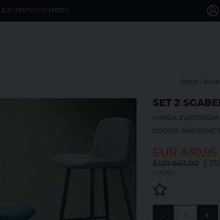
LE 21 (FESTIVI COMPRESI)
HOME
»
SGABE
SET 2 SGABE
MARCA: EUROSEDIA 
CODICE: BASTIONE 
EUR
430,95
EUR 663,00
[-35
IVA incl.
-
+