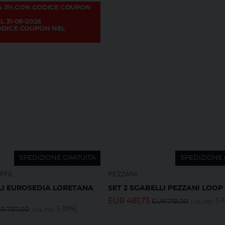
A 3% CON CODICE COUPON
L 31-08-2026
CODICE COUPON NEL
SPEDIZIONE GRATUITA
SPEDIZIONE 
EFFE
PEZZANI
LI EUROSEDIA LORETANA
SET 2 SGABELLI PEZZANI LOOP
EUR
481,73
[-
EUR
719,00
IVA incl.
[-35%]
UR
707,00
IVA incl.