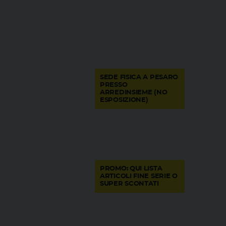
SEDE FISICA A PESARO
PRESSO
ARREDINSIEME (NO
ESPOSIZIONE)
PROMO: QUI LISTA
ARTICOLI FINE SERIE O
SUPER SCONTATI