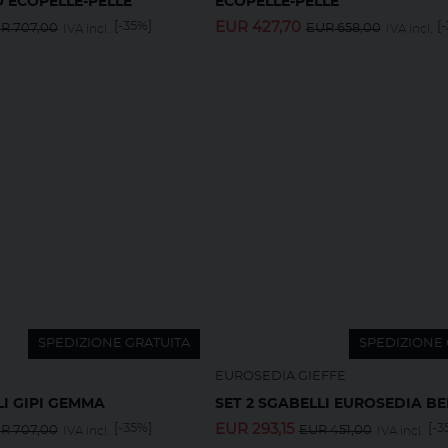
 ECOPELLE-PELLE
ECOPELLE-PELLE
[-35%]
EUR
427,70
[
UR
707,00
EUR
658,00
IVA incl.
IVA incl.
SPEDIZIONE GRATUITA
SPEDIZIONE 
EUROSEDIA GIEFFE
LI GIPI GEMMA
SET 2 SGABELLI EUROSEDIA B
[-35%]
EUR
293,15
[-3
UR
707,00
EUR
451,00
IVA incl.
IVA incl.