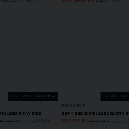
[-30.8%]
EUR
624,18
[-
UR
902,00
EUR
902,00
IVA incl.
IVA incl.
SPEDIZIONE GRATUITA
SPEDIZIONE 
FRIULSEDIE
RIULSEDIE TAY S168
SET 4 SEDIE FRIULSEDIE CITY S
[-30.8%]
EUR
624,18
[-
UR
1.405,00
EUR
902,00
IVA incl.
IVA incl.