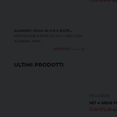
EUR
624,18
E
ALMAPAY, PAGA IN 2-3-4 RATE...
PER PAGARE A RATE DA 2 A 4 MESI CON
ALMAPAY, NON...
ARCHIVIO
ULTIMI PRODOTTI
FRIULSEDIE
SET 4 SEDIE F
EUR
972,26
E