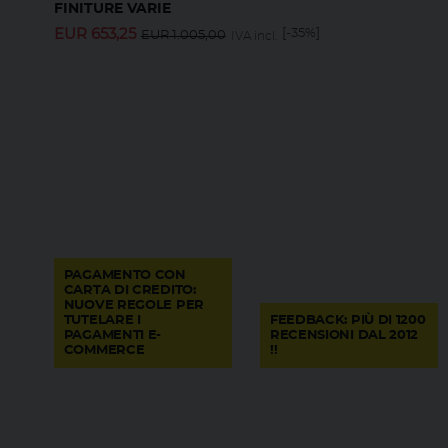
FINITURE VARIE
EUR
653,25
[-35%]
EUR
1.005,00
IVA incl.
PAGAMENTO CON
CARTA DI CREDITO:
NUOVE REGOLE PER
TUTELARE I
FEEDBACK: PIÙ DI 1200
PAGAMENTI E-
RECENSIONI DAL 2012
COMMERCE
!!