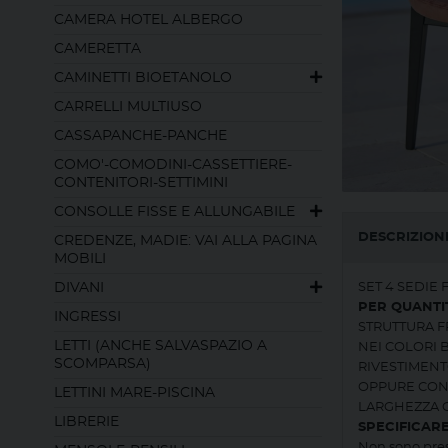
CAMERA HOTEL ALBERGO
CAMERETTA
CAMINETTI BIOETANOLO
CARRELLI MULTIUSO
CASSAPANCHE-PANCHE
COMO'-COMODINI-CASSETTIERE-
CONTENITORI-SETTIMINI
CONSOLLE FISSE E ALLUNGABILE
DESCRIZION
CREDENZE, MADIE: VAI ALLA PAGINA
MOBILI
DIVANI
SET 4 SEDIE 
PER QUANTIT
INGRESSI
STRUTTURA F
LETTI (ANCHE SALVASPAZIO A
NEI COLORI 
SCOMPARSA)
RIVESTIMENT
OPPURE CON 
LETTINI MARE-PISCINA
LARGHEZZA C
LIBRERIE
SPECIFICAR
Non sono pres