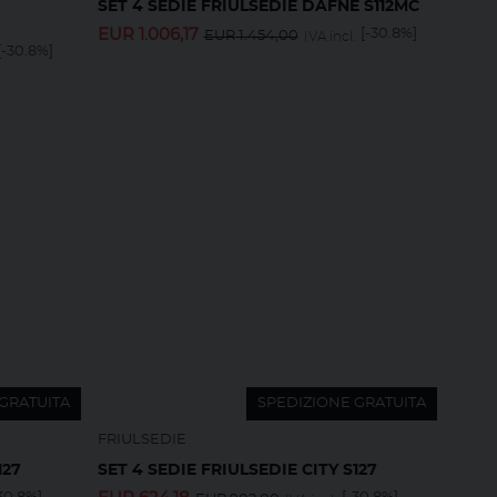
SET 4 SEDIE FRIULSEDIE DAFNE S112MC
EUR
1.006,17
[-30.8%]
EUR
1.454,00
IVA incl.
[-30.8%]
GRATUITA
SPEDIZIONE GRATUITA
FRIULSEDIE
127
SET 4 SEDIE FRIULSEDIE CITY S127