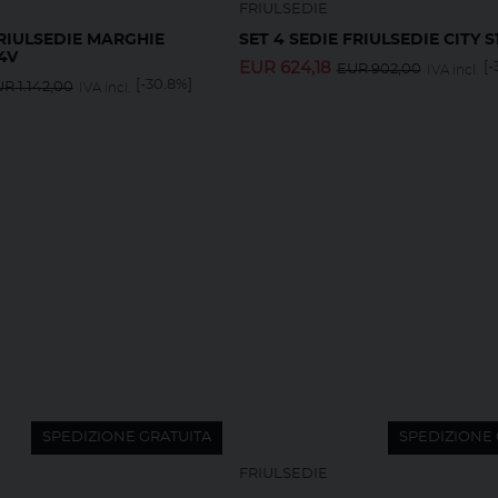
FRIULSEDIE
FRIULSEDIE MARGHIE
SET 4 SEDIE FRIULSEDIE CITY S
4V
EUR
624,18
[-
EUR
902,00
IVA incl.
[-30.8%]
UR
1.142,00
IVA incl.
SPEDIZIONE GRATUITA
SPEDIZIONE 
FRIULSEDIE