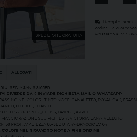
I tempi di produz
ordine. Se vuoi conos
whatsapp al 3475093
SPEDIZIONE GRATUITA
E
ALLEGATI
FRIULSEDIA JANIS S165FR
A' DIVERSE DA 4 INVIARE RICHIESTA MAIL O WHATSAPP
RASSINO NEI COLORI: TINTO NOCE, CANALETTO, ROYAL OAK, FRA
BIANCO, OTTONE, TITANIO
O IN TESSUTO CAT. QUEENS, BRIDGE, KARIBU
MAGGIORAZIONE SUU RICHIESTA VICTORIA, LANA, VELLUTO
M.58 PROF.57 ALTEZZA 85-SEDUTA 47-BRACCIOLO 64
E COLORI NEL RIQUADRO NOTE A FINE ORDINE
enti allegati