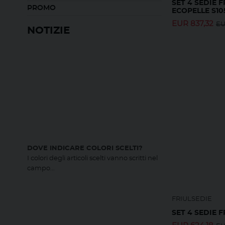
SET 4 SEDIE 
PROMO
ECOPELLE S10
EUR
837,32
E
NOTIZIE
DOVE INDICARE COLORI SCELTI?
I colori degli articoli scelti vanno scritti nel
campo...
FRIULSEDIE
SET 4 SEDIE F