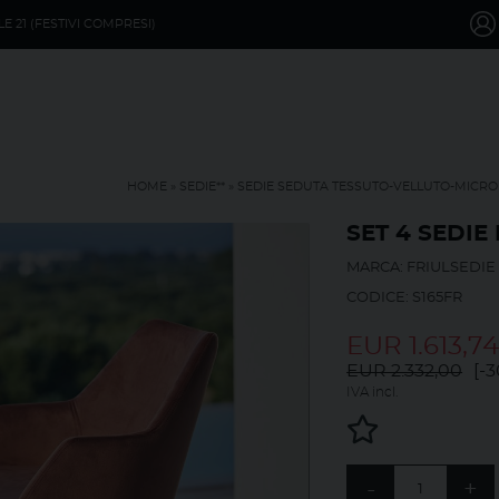
LE 21 (FESTIVI COMPRESI)
HOME
»
SEDIE**
»
SEDIE SEDUTA TESSUTO-VELLUTO-MICR
SET 4 SEDIE
MARCA: FRIULSEDIE
CODICE: S165FR
EUR
1.613,7
EUR 2.332,00
[-3
IVA incl.
-
+