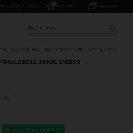
0
0
ACCEDI | REGISTRATI
PREFERITI
CARRELLO
OFIBRA-ALCANTARA-ECONABUK-PATCHWORK-TEXPLAST-SIMILRATTAN
 FRIULSEDIA JANIS S165FR
4
0.8%]
AGGIUNGI AL CARRELLO