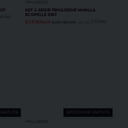
FRIULSEDIE
127
SET 4 SEDIE FRIULSEDIE VANILLA
ECOPELLE S167
30.8%]
EUR
904,44
[-30.8%]
EUR
1.307,00
IVA incl.
GRATUITA
SPEDIZIONE GRATUITA
FRIULSEDIE