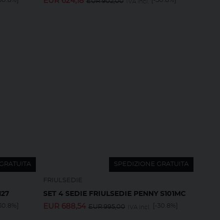
30.8%]
EUR
624,18
[-30.8%]
EUR
902,00
IVA incl.
GRATUITA
SPEDIZIONE GRATUITA
FRIULSEDIE
127
SET 4 SEDIE FRIULSEDIE PENNY S101MC
30.8%]
EUR
688,54
[-30.8%]
EUR
995,00
IVA incl.