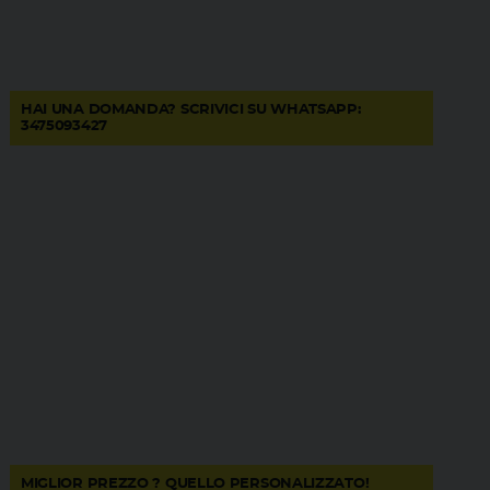
HAI UNA DOMANDA? SCRIVICI SU WHATSAPP:
3475093427
MIGLIOR PREZZO ? QUELLO PERSONALIZZATO!