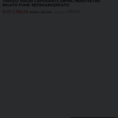
TAVOLO 110X210 CAPODARTE SWING NERO-VETRO
RIGATO FUME' RETROARGENTATO
EUR
2.588,26
[-39.2%]
EUR
4.257,00
IVA incl.