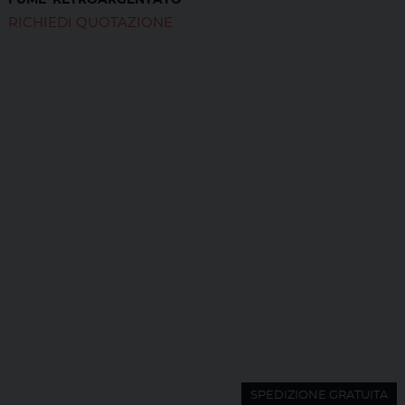
FUME' RETROARGENTATO
RICHIEDI QUOTAZIONE
SPEDIZIONE GRATUITA