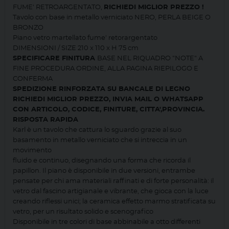
FUME' RETROARGENTATO,
RICHIEDI MIGLIOR PREZZO !
Tavolo con base in metallo verniciato NERO, PERLA BEIGE O
BRONZO
Piano vetro martellato fume' retorargentato
DIMENSIONI / SIZE 210 x 110 x H 75 cm
SPECIFICARE FINITURA
BASE NEL RIQUADRO "NOTE" A
FINE PROCEDURA ORDINE, ALLA PAGINA RIEPILOGO E
CONFERMA
SPEDIZIONE RINFORZATA SU BANCALE DI LEGNO
RICHIEDI MIGLIOR PREZZO, INVIA MAIL O WHATSAPP
CON ARTICOLO, CODICE, FINITURE, CITTA',PROVINCIA.
RISPOSTA RAPIDA
Karl è un tavolo che cattura lo sguardo grazie al suo
basamento in metallo verniciato che si intreccia in un
movimento
fluido e continuo, disegnando una forma che ricorda il
papillon. Il piano è disponibile in due versioni, entrambe
pensate per chi ama materiali raffinati e di forte personalità: il
vetro dal fascino artigianale e vibrante, che gioca con la luce
creando riflessi unici; la ceramica effetto marmo stratificata su
vetro, per un risultato solido e scenografico
Disponibile in tre colori di base abbinabile a otto differenti