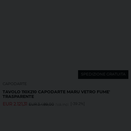
SPEDIZIONE GRATUITA
CAPODARTE
TAVOLO 110X210 CAPODARTE MARU VETRO FUME'
TRASPARENTE
EUR
2.121,31
[-39.2%]
EUR
3.489,00
IVA incl.