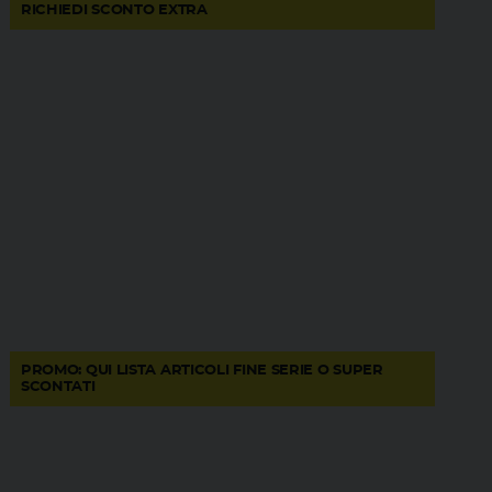
RICHIEDI SCONTO EXTRA
PROMO: QUI LISTA ARTICOLI FINE SERIE O SUPER
SCONTATI