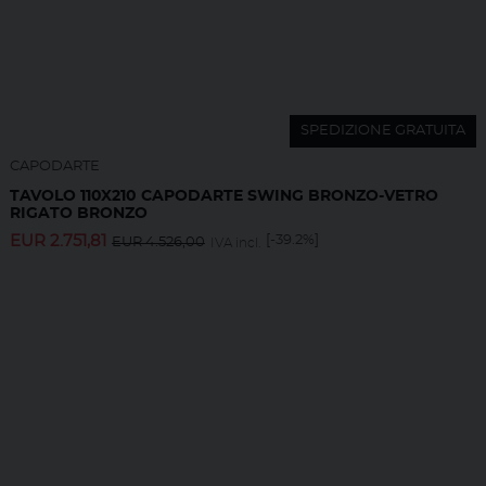
SPEDIZIONE GRATUITA
CAPODARTE
TAVOLO 110X210 CAPODARTE SWING BRONZO-VETRO
RIGATO BRONZO
EUR
2.751,81
[-39.2%]
EUR
4.526,00
IVA incl.