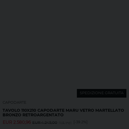
SPEDIZIONE GRATUITA
CAPODARTE
TAVOLO 110X210 CAPODARTE MARU VETRO MARTELLATO
BRONZO RETROARGENTATO
EUR
2.580,96
[-39.2%]
EUR
4.245,00
IVA incl.