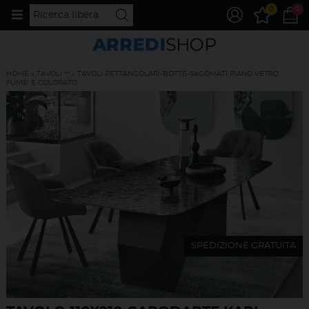
0
0
HOME
»
TAVOLI **
»
TAVOLI RETTANGOLARI-BOTTE-SAGOMATI PIANO VETRO
FUME' E COLORATO
SPEDIZIONE GRATUITA