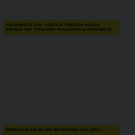
PAGAMENTO CON CARTA DI CREDITO: NUOVE
REGOLE PER TUTELARE I PAGAMENTI E-COMMERCE
FEEDBACK: PIÙ DI 1200 RECENSIONI DAL 2012 !!