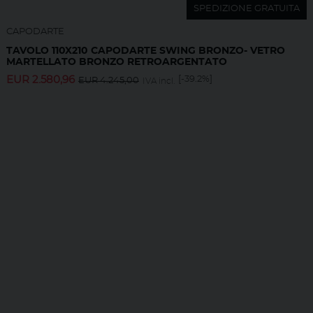
SPEDIZIONE GRATUITA
CAPODARTE
TAVOLO 110X210 CAPODARTE SWING BRONZO- VETRO
MARTELLATO BRONZO RETROARGENTATO
EUR
2.580,96
[-39.2%]
EUR
4.245,00
IVA incl.